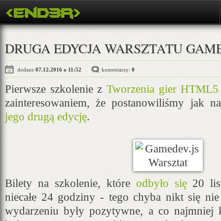
DRUGA EDYCJA WARSZTATU GAME
dodane
07.12.2016 o 11:52
komentarzy:
0
Pierwsze szkolenie z
Tworzenia gier HTML5
zainteresowaniem, że postanowiliśmy jak na
jego drugą edycję
.
Bilety na szkolenie, które
odbyło się
20 lis
niecałe 24 godziny - tego chyba nikt się ni
wydarzeniu były pozytywne, a co najmniej k