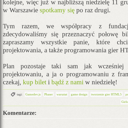
kolejne, więc już w najbliższą niedzielę 11 g
w Warszawie
spotkamy się
po raz drugi.
Tym razem, we współpracy z fundac
zdecydowaliśmy się przeznaczyć połowę bi
zapraszamy wszystkie panie, które chci
projektowania, a także programowania gier 
Plan pozostaje taki sam jak wcześnie
projektowaniu, a ja o programowaniu z fra
czekaj,
kup bilet
i
bądź z nami
w niedzielę!
tagi:
Gamedev.js
Phaser
warsztat
game design
tworzenie gier HTML5
p
Girl
Komentarze: